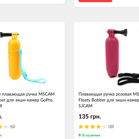
я плавающая ручка MSCAM
Плавающая ручка розовая 
ber для экшн камер GoPro,
Floaty Bobber для экшн камер
I
SJCAM
.
135 грн.
(42)
(30)
и
В наличии