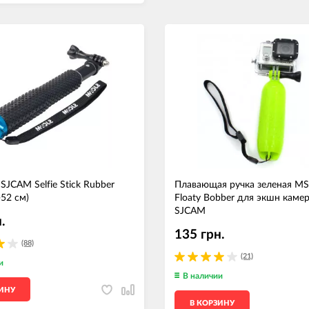
JCAM Selfie Stick Rubber
Плавающая ручка зеленая M
-52 см)
Floaty Bobber для экшн камер
SJCAM
.
135 грн.
(88)
(21)
и
В наличии
ЗИНУ
В КОРЗИНУ