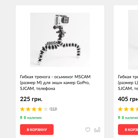
Гибкая тренога - осьминог MSCAM
Гибкая т
(размер M) для экшн камер GoPro,
(размер L
SJCAM, телефона
SJCAM, т
225 грн.
405 грн
(513)
В наличии
В наличи
В КОРЗИНУ
В КОР