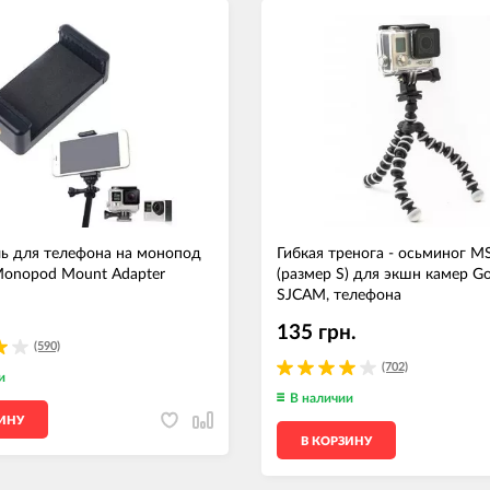
ь для телефона на монопод
Гибкая тренога - осьминог 
nopod Mount Adapter
(размер S) для экшн камер Go
SJCAM, телефона
135 грн.
(590)
(702)
и
В наличии
ЗИНУ
В КОРЗИНУ