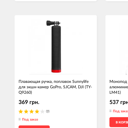
Плавающая ручка, поплавок Sunnylife
Монопод т
для экшн-камер GoPro, SJCAM, DJI (TY-
алюминиев
Q9260)
LM41)
369 грн.
537 грн
Под зака
(9)
Под заказ
В КОР