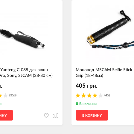
Yunteng С-088 для экшн-
Монопод MSCAM Selfie Stick 
ro, Sony, SJCAM (28-80 см)
Grip (18-48см)
.
405 грн.
(358)
(45)
и
В наличии
ЗИНУ
В КОРЗИНУ