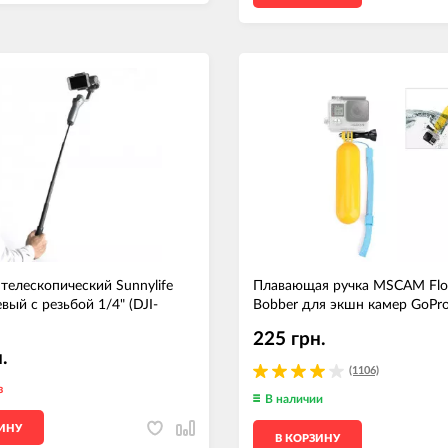
елескопический Sunnylife
Плавающая ручка MSCAM Flo
ый с резьбой 1/4" (DJI-
Bobber для экшн камер GoPr
225 грн.
.
(1106)
з
В наличии
ЗИНУ
В КОРЗИНУ