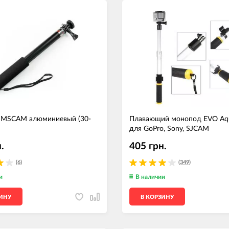
MSCAM алюминиевый (30-
Плавающий монопод EVO Aq
для GoPro, Sony, SJCAM
.
405 грн.
(6)
(349)
и
В наличии
ЗИНУ
В КОРЗИНУ