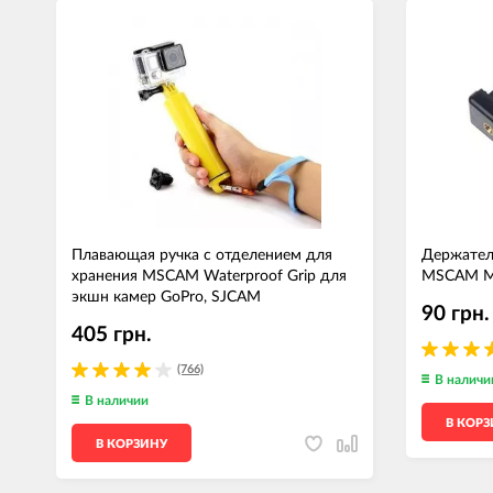
Плавающая ручка c отделением для
Держател
хранения MSCAM Waterproof Grip для
MSCAM Mo
экшн камер GoPro, SJCAM
90 грн.
405 грн.
(766)
В наличи
В наличии
В КОР
В КОРЗИНУ