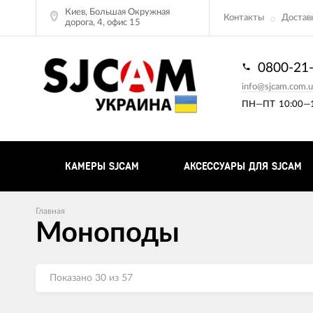
Киев, Большая Окружная
Контакты
Доставк
дорога, 4, офис 15
0800-21
info@sjcam.com.u
ПН—ПТ
10:00—1
КАМЕРЫ SJCAM
АКСЕССУАРЫ ДЛЯ SJCAM
Главная
Моноподы
Показано 30 из 57