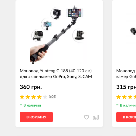
Монопод Yunteng С-188 (40-120 см)
Монопод 
для экшн-камер GoPro, Sony, SJCAM
камер GoP
360 грн.
315 грн
(608)
В наличии
В наличи
В КОРЗИНУ
В КОР