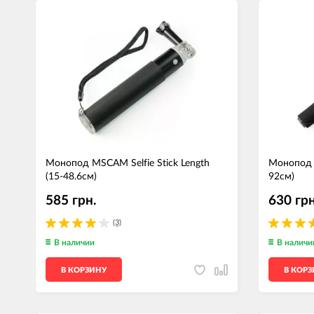
Монопод MSCAM Selfie Stick Length
Монопод 
(15-48.6см)
92см)
585 грн.
630 грн
(3)
В наличии
В наличи
В КОРЗИНУ
В КОР