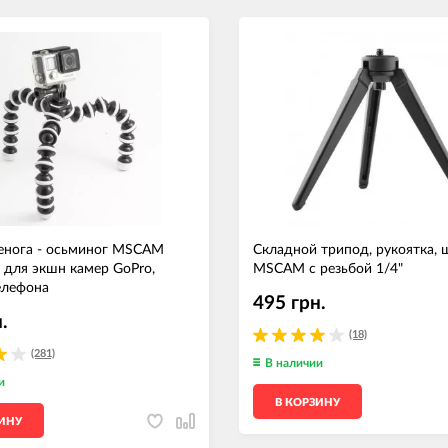
ренога - осьминог MSCAM
Складной трипод, рукоятка, 
) для экшн камер GoPro,
MSCAM с резьбой 1/4"
елефона
495 грн.
.
(18)
(281)
В наличии
и
В КОРЗИНУ
ЗИНУ