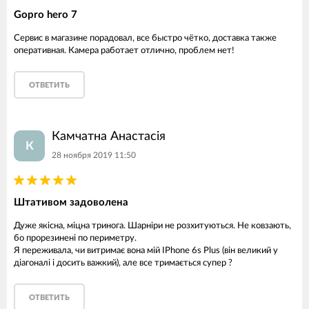
Gopro hero 7
Сервис в магазине порадовал, все быстро чётко, доставка также
оперативная. Камера работает отлично, проблем нет!
ОТВЕТИТЬ
Камчатна Анастасія
К
28 ноября 2019 11:50
Штативом задоволена
Дуже якісна, міцна тринога. Шарніри не розхитуються. Не ковзають,
бо прорезинені по периметру.
Я переживала, чи витримає вона мій IPhone 6s Plus (він великий у
діагоналі і досить важкий), але все тримається супер ?
ОТВЕТИТЬ