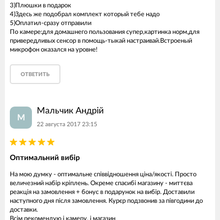
3)Плюшки в подарок
4)Здесь же подобрал комплект который тебе надо
5)Оплатил-сразу отправили
По камере:для домашнего пользования супер,картинка норм,для
привередливых сенсор в помощь-тыкай настраивай.Встроеный
микрофон оказался на уровне!
ОТВЕТИТЬ
Мальчик Андрій
М
22 августа 2017 23:15
Оптимальний вибір
На мою думку - оптимальне співвідношення ціна/якості. Просто
величезний набір кріплень. Окреме спасибі магазину - миттєва
реакція на замовлення + бонус в подарунок на вибір. Доставили
наступного дня після замовлення. Курєр подзвонив за півгодини до
доставки.
Всім рекомендую і камеру, і магазин