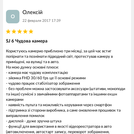
Олексій
О
22 февраля 2017 17:39
SJ 6 Чудова камера
Користуюсь камерио приблизно три місяці, за цей час встиг
попірнати та познімати підводний світ, протестував камеру в
приміщені, на вулиці та в авто.
На мою думку основні плюси:
- камера має чудову комплектацію
- зйомка FHD 30/60 fps це її основні режими
- чудово працює стабілізатор зображення
- без проблем можна застосовувати аксесуари (штативи, моноподи
та інше) сумісні з звичайними фотоаппаратами та іншими екшн
камерами
- наявність пульта та можливість керування через смартфон
- підтримка зі сторони виробника, а саме оновлення прошивок та
виправлення помилок
- дисплей - дуже зручна штука
- функції для використання в якості відеореєстратора в авто
(автовключення, автостарт запису, переворот зображення,