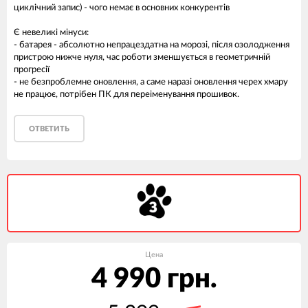
циклічний запис) - чого немає в основних конкурентів
Є невеликі мінуси:
- батарея - абсолютно непрацездатна на морозі, після озолодження
пристрою нижче нуля, час роботи зменшується в геометричній
прогресії
- не безпроблемне оновлення, а саме наразі оновлення черех хмару
не працює, потрібен ПК для переіменування прошивок.
ОТВЕТИТЬ
Цена
4 990 грн.