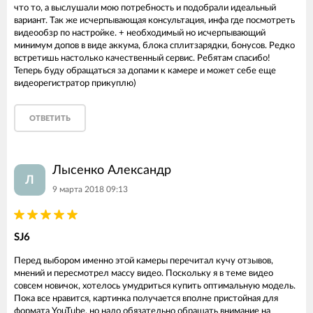
что то, а выслушали мою потребность и подобрали идеальный
вариант. Так же исчерпывающая консультация, инфа где посмотреть
видеообзр по настройке. + необходимый но исчерпывающий
минимум допов в виде аккума, блока сплитзарядки, бонусов. Редко
встретишь настолько качественный сервис. Ребятам спасибо!
Теперь буду обращаться за допами к камере и может себе еще
видеорегистратор прикуплю)
ОТВЕТИТЬ
Лысенко Александр
Л
9 марта 2018 09:13
SJ6
Перед выбором именно этой камеры перечитал кучу отзывов,
мнений и пересмотрел массу видео. Поскольку я в теме видео
совсем новичок, хотелось умудриться купить оптимальную модель.
Пока все нравится, картинка получается вполне пристойная для
формата YouTube, но надо обязательно обращать внимание на