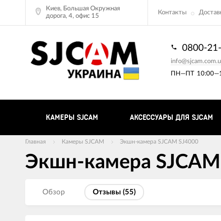
Киев, Большая Окружная
Контакты
Доставк
дорога, 4, офис 15
0800-21
info@sjcam.com.u
ПН—ПТ
10:00—1
КАМЕРЫ SJCAM
АКСЕССУАРЫ ДЛЯ SJCAM
Главная
Камеры SJCAM
Экшн-камера SJCAM SJ4000
Экшн-камера SJCAM
Обзор
Отзывы (
55
)