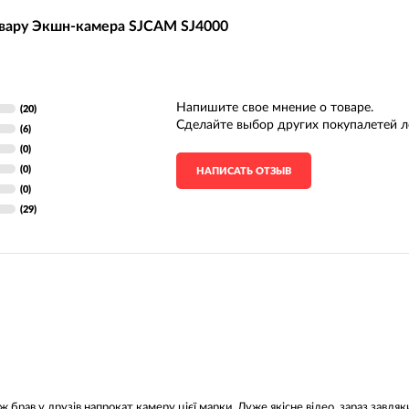
овару Экшн-камера SJCAM SJ4000
Напишите свое мнение о товаре.
(20)
Сделайте выбор других покупалетей л
(6)
(0)
(0)
НАПИСАТЬ ОТЗЫВ
(0)
(29)
ж брав у друзів напрокат камеру цієї марки. Дуже якісне відео, зараз завдя