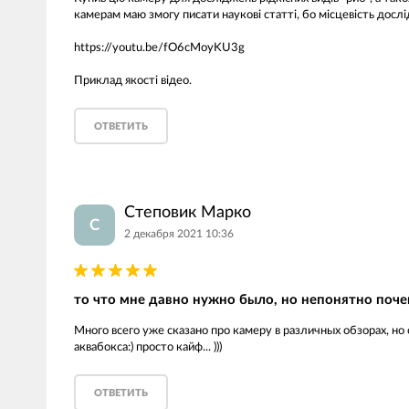
камерам маю змогу писати наукові статті, бо місцевість досл
https://youtu.be/fO6cMoyKU3g
Приклад якості відео.
ОТВЕТИТЬ
Степовик Марко
С
2 декабря 2021 10:36
то что мне давно нужно было, но непонятно поче
Много всего уже сказано про камеру в различных обзорах, н
аквабокса:) просто кайф... )))
ОТВЕТИТЬ