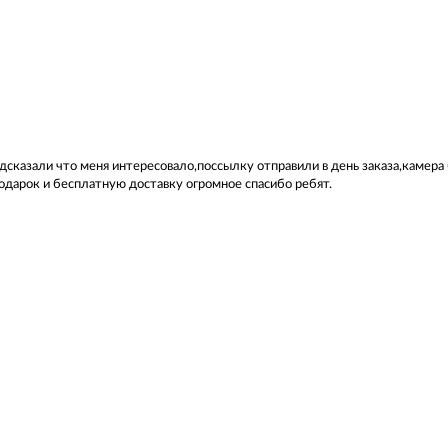
дсказали что меня интересовало,поссылку отправили в день заказа,камера
подарок и бесплатную доставку огромное спасибо ребят.