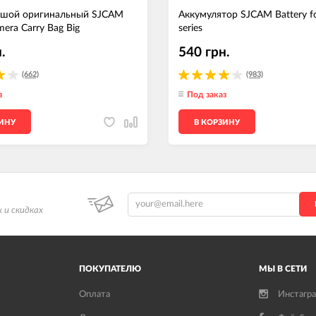
ьшой оригинальный SJCAM
Аккумулятор SJCAM Battery f
mera Carry Bag Big
series
.
540 грн.
(662)
(983)
з
Под заказ
ЗИНУ
В КОРЗИНУ
 и скидках
ПОКУПАТЕЛЮ
МЫ В СЕТИ
Оплата
Инстагр