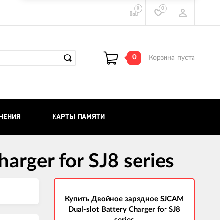
0
0
0
Корзина
пуста
НЕНИЯ
КАРТЫ ПАМЯТИ
rger for SJ8 series
Купить Двойное зарядное SJCAM
Dual-slot Battery Charger for SJ8
series