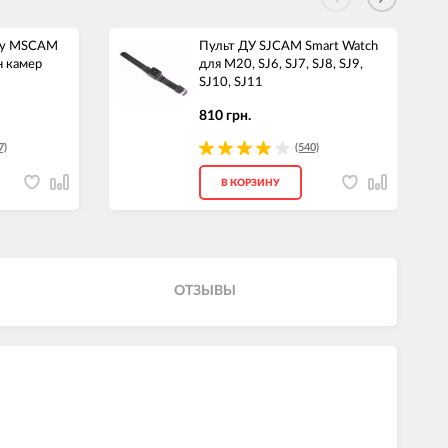
ову MSCAM
Пульт ДУ SJCAM Smart Watch
н камер
для M20, SJ6, SJ7, SJ8, SJ9,
SJ10, SJ11
810 грн.
7)
(540)
В КОРЗИНУ
ОТЗЫВЫ