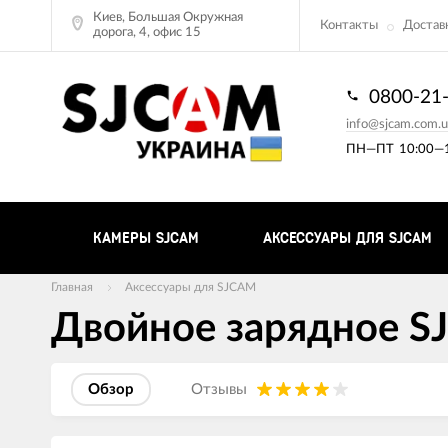
Киев, Большая Окружная
Контакты
Доставк
дорога, 4, офис 15
0800-21
info@sjcam.com.u
ПН—ПТ
10:00—1
КАМЕРЫ SJCAM
АКСЕССУАРЫ ДЛЯ SJCAM
Главная
Аксессуары для SJCAM
Двойное зарядное SJC
Обзор
Отзывы