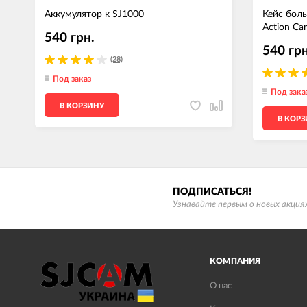
Аккумулятор к SJ1000
Кейс бол
Action Ca
540 грн.
540 грн
(28)
Под заказ
Под зака
В КОРЗИНУ
В КОР
ПОДПИСАТЬСЯ!
Узнавайте первым о новых акциях
КОМПАНИЯ
О нас