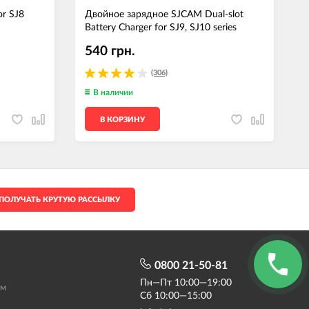
or SJ8
Двойное зарядное SJCAM Dual-slot
А
Battery Charger for SJ9, SJ10 series
S
540 грн.
(306)
В наличии
В КОРЗИНУ
ПОЛУЧАТЬ КРУТУЮ РАССЫЛКУ
0800 21-50-81
Пн—Пт 10:00—19:00
ам
Сб 10:00—15:00