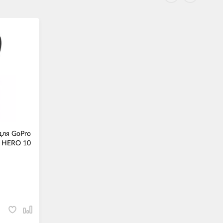
ля GoPro
, HERO 10