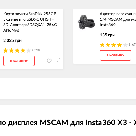
Карта памяти SanDisk 256GB
Адаптер переходник
Extreme microSDXC UHS-I +
1/4 MSCAM для эк
SD-Адаптер (SDSQXA1-256G-
Insta360
AN6MA)
135 грн.
2 025 грн.
(162
(523)
В КОРЗИНУ
В КОРЗИНУ
о дисплея MSCAM для Insta360 X3 -