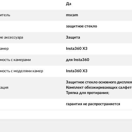
Да
итель
mscam
защитное стекло
е аксессуара
Защита
амер
Insta360 X3
мость с камерами
для Insta360
мость с моделями камер
Insta360 X3
Защитное стекло основного дисплея
ация
Комплект обезжиривающих салфет
Тряпка для протирания;
гарантия не распространяется