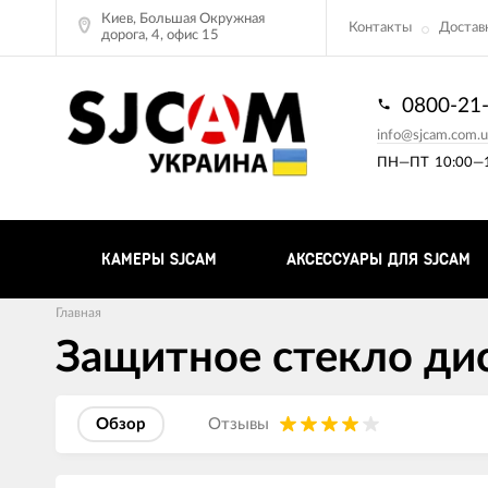
Киев, Большая Окружная
Контакты
Доставк
дорога, 4, офис 15
0800-21
info@sjcam.com.u
ПН—ПТ
10:00—1
КАМЕРЫ SJCAM
АКСЕССУАРЫ ДЛЯ SJCAM
Главная
Защитное стекло ди
Обзор
Отзывы